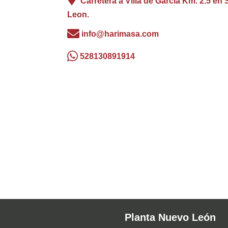
Carretera a Villa de García Km. 2.5 en
Leon.
info@harimasa.com
528130891914
Planta Nuevo León